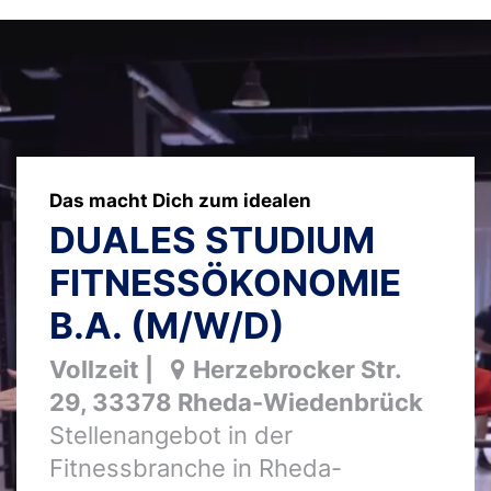
Das macht Dich zum idealen
DUALES STUDIUM
FITNESSÖKONOMIE
B.A. (M/W/D)
Vollzeit
|
Herzebrocker Str.
29
,
33378
Rheda-Wiedenbrück
Stellenangebot in der
Fitnessbranche in Rheda-