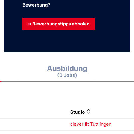
Bewerbung?
➜ Bewerbungstipps abholen
Ausbildung
(0 Jobs)
Studio
clever fit Tuttlingen