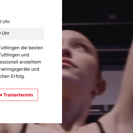
0 Uhr
0 Uhr
 Tuttlingen die besten
Tuttlingen und
essionell erstelltem
Trainingsgeräte und
chen Erfolg.
➜ Trainertermin