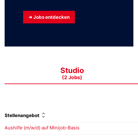
➜ Jobs entdecken
Studio
(2 Jobs)
Stellenangebot
Aushilfe (m/w/d) auf Minijob-Basis